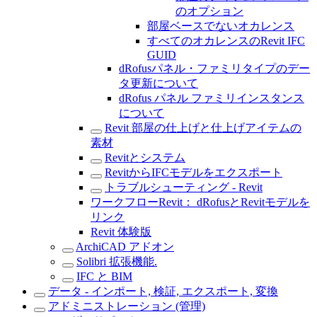
のオプション
部屋ベースでないオカレンス
すべてのオカレンスのRevit IFC
GUID
dRofusパネル・ファミリタイプのデー
タ更新について
dRofus パネル ファミリインスタンス
について
Revit 部屋の仕上げと仕上げアイテムの
素材
Revitとシステム
RevitからIFCモデルをエクスポート
トラブルシューティング - Revit
ワークフローRevit： dRofusとRevitモデルを
リンク
Revit 体験版
ArchiCAD アドオン
Solibri 拡張機能.
IFC と BIM
データ - インポート, 検証, エクスポート, 変換
アドミニストレーション (管理)