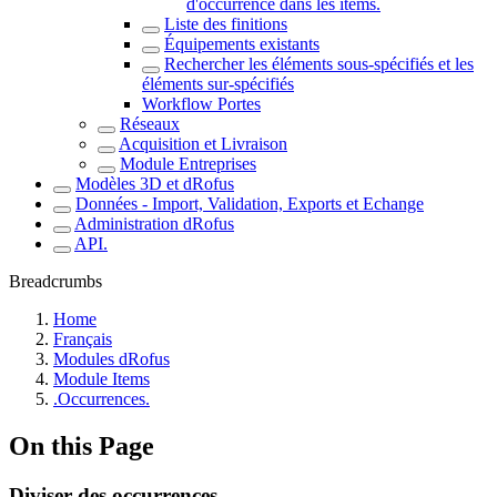
d'occurrence dans les items.
Liste des finitions
Équipements existants
Rechercher les éléments sous-spécifiés et les
éléments sur-spécifiés
Workflow Portes
Réseaux
Acquisition et Livraison
Module Entreprises
Modèles 3D et dRofus
Données - Import, Validation, Exports et Echange
Administration dRofus
API.
Breadcrumbs
Home
Français
Modules dRofus
Module Items
.Occurrences.
On this Page
Diviser des occurrences