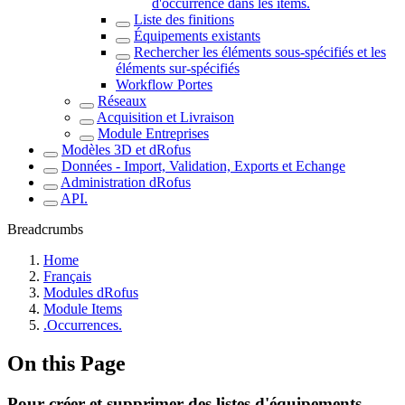
d'occurrence dans les items.
Liste des finitions
Équipements existants
Rechercher les éléments sous-spécifiés et les
éléments sur-spécifiés
Workflow Portes
Réseaux
Acquisition et Livraison
Module Entreprises
Modèles 3D et dRofus
Données - Import, Validation, Exports et Echange
Administration dRofus
API.
Breadcrumbs
Home
Français
Modules dRofus
Module Items
.Occurrences.
On this Page
Pour créer et supprimer des listes d'équipements